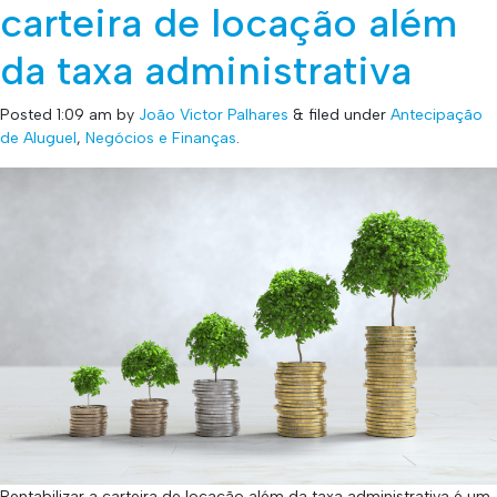
carteira de locação além
da taxa administrativa
Posted
1:09 am
by
João Victor Palhares
&
filed under
Antecipação
de Aluguel
,
Negócios e Finanças
.
Rentabilizar a carteira de locação além da taxa administrativa é um