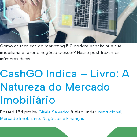
Como as técnicas do marketing 5.0 podem beneficiar a sua
imobiliária e fazer o negócio crescer? Nesse post trazemos
inúmeras dicas.
CashGO Indica – Livro: A
Natureza do Mercado
Imobiliário
Posted
1:54 pm
by
Gisele Salvador
&
filed under
Institucional
,
Mercado Imobiliário
,
Negócios e Finanças
.