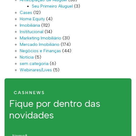
Seu Primeiro Aluguel
(3)
Cases
(12)
Home Equity
(4)
Imobiliária
(112)
Institucional
(14)
Marketing Imobiliário
(31)
Mercado Imobiliário
(174)
Negócios e Finanças
(44)
Notícia
(5)
sem categoria
(6)
Webinares/Lives
(5)
CASHNEWS
Fique por dentro das
novidades
Nome*