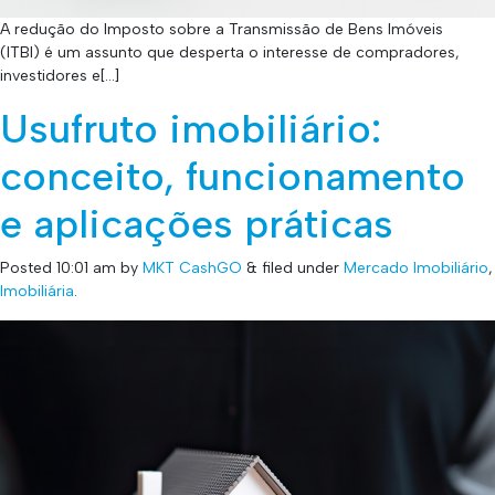
A redução do Imposto sobre a Transmissão de Bens Imóveis
(ITBI) é um assunto que desperta o interesse de compradores,
investidores e[…]
Usufruto imobiliário:
conceito, funcionamento
e aplicações práticas
Posted
10:01 am
by
MKT CashGO
&
filed under
Mercado Imobiliário
,
Imobiliária
.