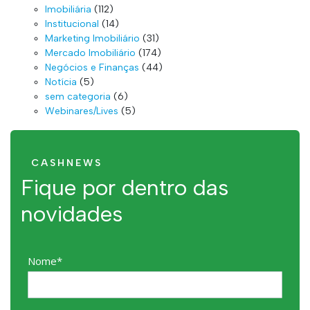
Imobiliária
(112)
Institucional
(14)
Marketing Imobiliário
(31)
Mercado Imobiliário
(174)
Negócios e Finanças
(44)
Notícia
(5)
sem categoria
(6)
Webinares/Lives
(5)
CASHNEWS
Fique por dentro das
novidades
Nome*