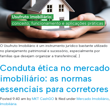
O Usufruto Imobiliário é um instrumento jurídico bastante utilizado
no planejamento patrimonial e sucessório, especialmente por
famílias que desejam organizar a transferência[…]
Conduta ética no mercado
imobiliário: as normas
essenciais para corretores
Posted
9:40 am
by
MKT CashGO
&
filed under
Mercado Imobiliário
,
Imobiliária
.