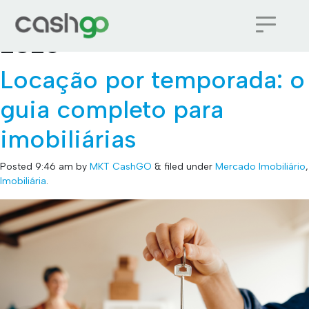
Monthly Archives:
junho
2026
Locação por temporada: o
guia completo para
imobiliárias
Posted
9:46 am
by
MKT CashGO
&
filed under
Mercado Imobiliário
,
Imobiliária
.