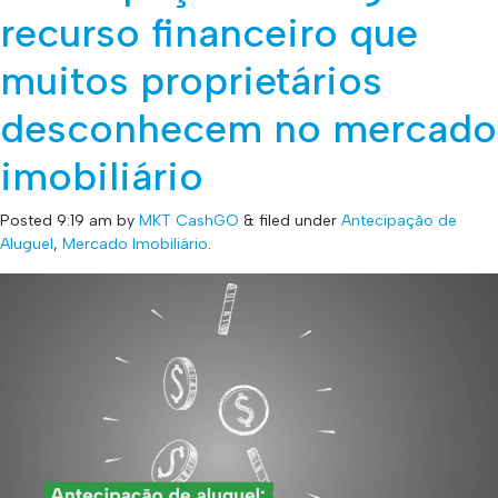
recurso financeiro que
muitos proprietários
desconhecem no mercado
imobiliário
Posted
9:19 am
by
MKT CashGO
&
filed under
Antecipação de
Aluguel
,
Mercado Imobiliário
.