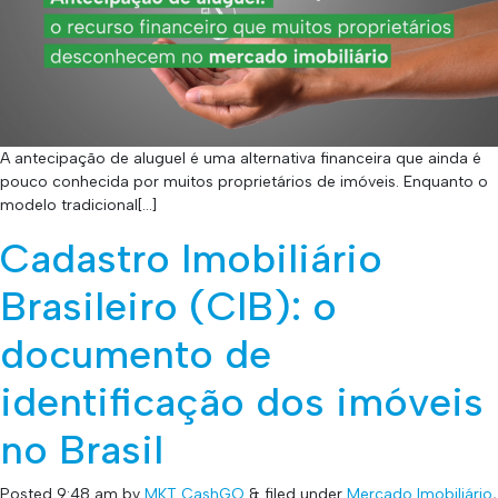
A antecipação de aluguel é uma alternativa financeira que ainda é
pouco conhecida por muitos proprietários de imóveis. Enquanto o
modelo tradicional[…]
Cadastro Imobiliário
Brasileiro (CIB): o
documento de
identificação dos imóveis
no Brasil
Posted
9:48 am
by
MKT CashGO
&
filed under
Mercado Imobiliário
,