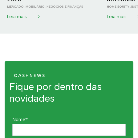
MERCADO IMOBILIÁRIO
,
NEGÓCIOS E FINANÇAS
HOME EQUITY
,
INS
>
Leia mais
Leia mais
CASHNEWS
Fique por dentro das
novidades
Nome*