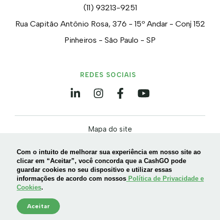
(11) 93213-9251
Rua Capitão Antônio Rosa, 376 - 15º Andar - Conj 152
Pinheiros - São Paulo - SP
REDES SOCIAIS
Mapa do site
Política de privacidade e Cookies
Com o intuito de melhorar sua experiência em nosso site ao
Termos de uso
clicar em “Aceitar”, você concorda que a CashGO pode
guardar cookies no seu dispositivo e utilizar essas
informações de acordo com nossos
Política de Privacidade e
Cookies
.
©2026 – 42.544.764/0001-98 – ANTECIPA SOLUÇÕES
FINANCEIRAS E TECNOLOGIA LTDA – Todos os direitos reservados
Aceitar