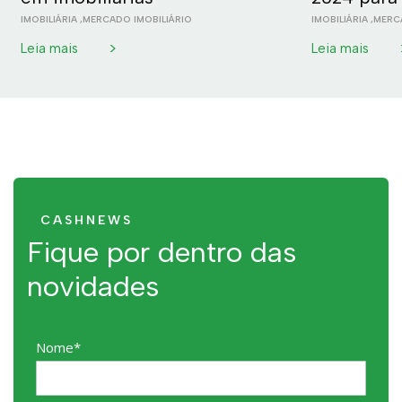
IMOBILIÁRIA
,
MERCADO IMOBILIÁRIO
IMOBILIÁRIA
,
MERCA
>
Leia mais
Leia mais
CASHNEWS
Fique por dentro das
novidades
Nome*