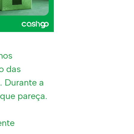
nos
o das
. Durante a
 que pareça.
ente