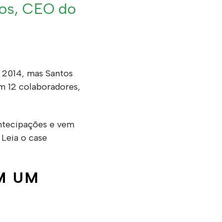
tos, CEO do
m 2014, mas
Santos
om 12 colaboradores,
antecipações e vem
 Leia o case
M UM