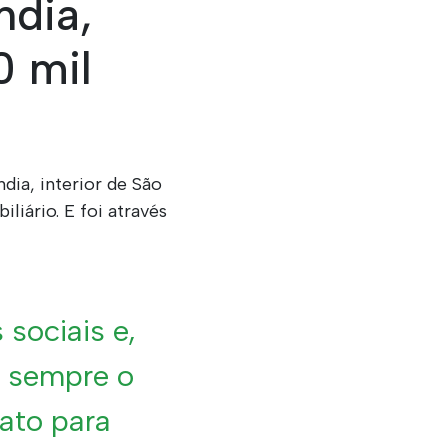
ndia,
0 mil
dia, interior de São
liário. E foi através
sociais e,
r sempre o
tato para