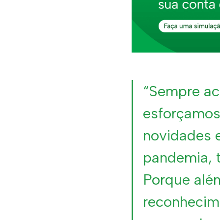
“Sempre ac
esforçamos
novidades e
pandemia, t
Porque além
reconhecime